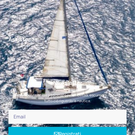
Chi Siamo
News
Note Legali
Assistenza
Contattaci
FAQ
Newsletter
Registrati per rimanere aggiornato sulle novitaà, escursioni, iniziative e
tutto ciò riguarda la nautica.
Registrati