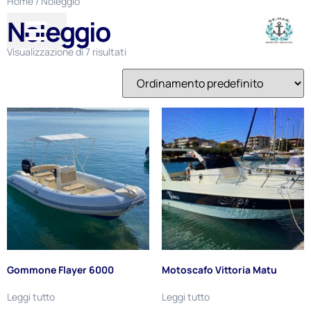
Home
/ Noleggio
Noleggio
GE-MAR
Visualizzazione di 7 risultati
Gommone Flayer 6000
Motoscafo Vittoria Matu
Leggi tutto
Leggi tutto