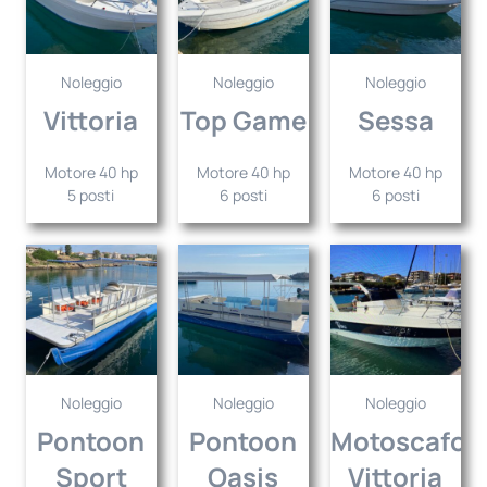
Noleggio
Noleggio
Noleggio
Vittoria
Top Game
Sessa
Motore 40 hp
Motore 40 hp
Motore 40 hp
5 posti
6 posti
6 posti
Noleggio
Noleggio
Noleggio
Pontoon
Pontoon
Motoscafo
Sport
Oasis
Vittoria