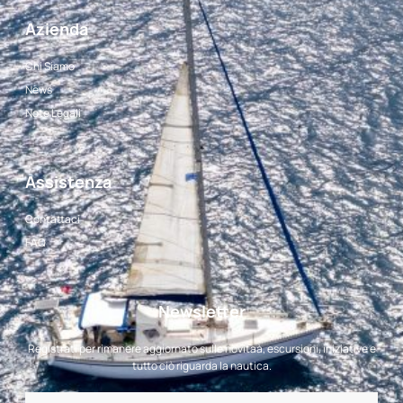
Azienda
Chi Siamo
News
Note Legali
Assistenza
Contattaci
FAQ
Newsletter
Registrati per rimanere aggiornato sulle novitaà, escursioni, iniziative e
tutto ciò riguarda la nautica.